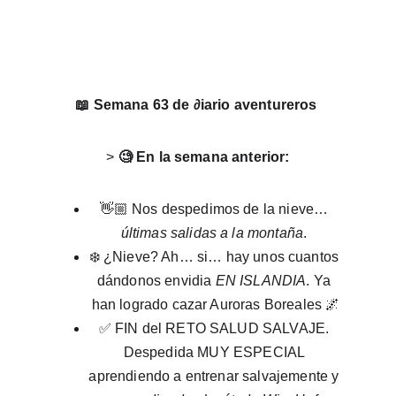
📖 Semana 63 de ∂iario aventureros 
> 
🧐 En la semana anterior:
👋🏼 Nos despedimos de la nieve… 
últimas salidas a la montaña
. 
❄️ ¿Nieve? Ah… si… hay unos cuantos 
dándonos envidia 
EN ISLANDIA
. Ya 
han logrado cazar Auroras Boreales 🌌
✅ FIN del RETO SALUD SALVAJE. 
Despedida MUY ESPECIAL 
aprendiendo a entrenar salvajemente y 