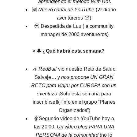
aprendiendo el método Wim Hof
.
🆕 
Nuevo canal de YouTube
 (🔎 diario 
aventureros 😉) 
🥹 Despedida de Luu (la community 
manager de 2000 aventureros)
> 🔔 ¿Qué habrá esta semana?
📣 
RedBull
 vio nuestro Reto de Salud 
Salvaje… y 
nos propone UN GRAN 
RETO para viajar por EUROPA con un 
eventazo
 ¡Solo esta semana para 
inscribirse‼️(+info en el grupo “Planes 
Organizados”)
🍿Segundo vídeo de YouTube hoy a 
las 20:00. 
Un vídeo blog PARA UNA 
PERSONA de la comunidad
 (no lo 