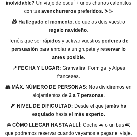
inolvidable?
Un viaje de esquí + unos churros calentitos
con tus
avenchurreros preferidos.
⛷️☕
🎁 Ha llegado el momento,
de que os deis vuestro
regalo navideño.
Tenéis que ser
rápidos
y activar vuestros
poderes de
persuasión
para enrolar a un grupete y
reservar lo
antes posible.
📍 FECHA Y LUGAR:
Granvalira, Formigal y Alpes
franceses.
👥 MÁX. NÚMERO DE PERSONAS:
Nos dividiremos en
alojamientos de
2 a 7 personas.
🎿 NIVEL DE DIFICULTAD:
Desde el que
jamás ha
esquiado
hasta el
más experto.
🚘
CÓMO LLEGAR HASTA ALLÍ:
Coche 🚗 o un bus 🚌
que podremos reservar cuando vayamos a pagar el viaje.