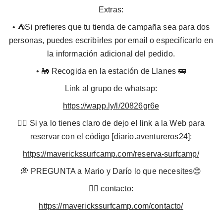
Extras:
•⁠ ⁠⛺️Si prefieres que tu tienda de campaña sea para dos
personas, puedes escribirles por email o especificarlo en
la información adicional del pedido.
•⁠ ⁠⁠🚂 Recogida en la estación de Llanes 🚌
Link al grupo de whatsap:
https://wapp.ly/l/20826gr6e
👉🏼 Si ya lo tienes claro de dejo el link a la Web para
reservar con el código [diario.aventureros24]:
https://maverickssurfcamp.com/reserva-surfcamp/
💭 PREGUNTA a Mario y Darío lo que necesites😊
👉🏼 contacto:
https://maverickssurfcamp.com/contacto/